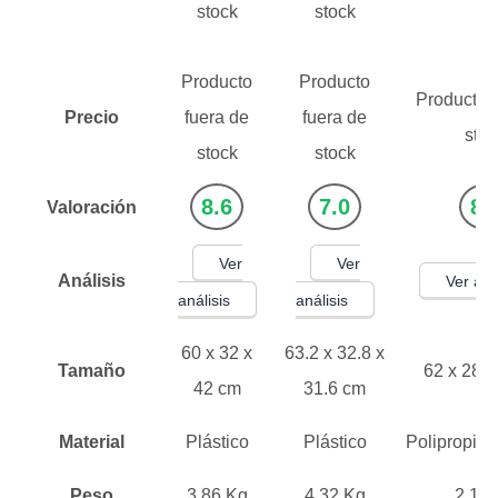
stock
stock
Producto
Producto
Producto f
Precio
fuera de
fuera de
stoc
stock
stock
8.6
7.0
8.
Valoración
Ver
Ver
Análisis
Ver aná
análisis
análisis
60 x 32 x
‎63.2 x 32.8 x
Tamaño
62 x 28 x
42 cm
31.6 cm
Material
Plástico
Plástico
Polipropile
Peso
3.86 Kg
4.32 Kg
2.10