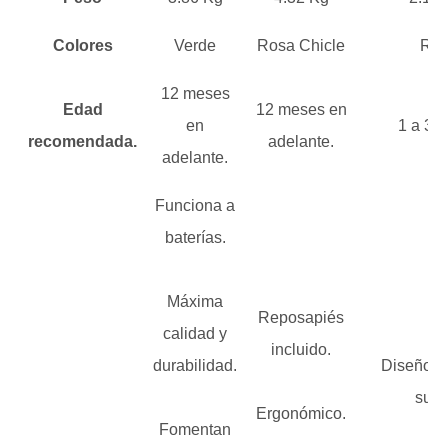
Colores
Verde
Rosa Chicle
Roj
12 meses
Edad
12 meses en
en
1 a 3 a
recomendada.
adelante.
adelante.
Funciona a
baterías.
Máxima
Reposapiés
calidad y
incluido.
durabilidad.
Diseño de
suel
Ergonómico.
Fomentan