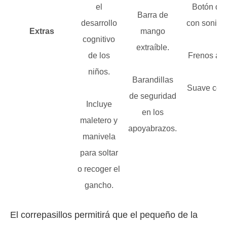
el
Botón de
Barra de
desarrollo
con sonido 
Extras
mango
cognitivo
extraíble.
de los
Frenos ant
niños.
Barandillas
Suave con
de seguridad
Incluye
en los
maletero y
apoyabrazos.
manivela
para soltar
o recoger el
gancho.
El correpasillos permitirá que el pequeño de la