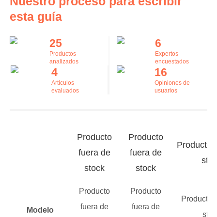
Nuestro proceso para escribir
esta guía
25
6
Productos
Expertos
analizados
encuestados
4
16
Artículos
Opiniones de
evaluados
usuarios
Producto
Producto
Producto 
fuera de
fuera de
sto
stock
stock
Producto
Producto
Producto f
fuera de
fuera de
Modelo
stoc